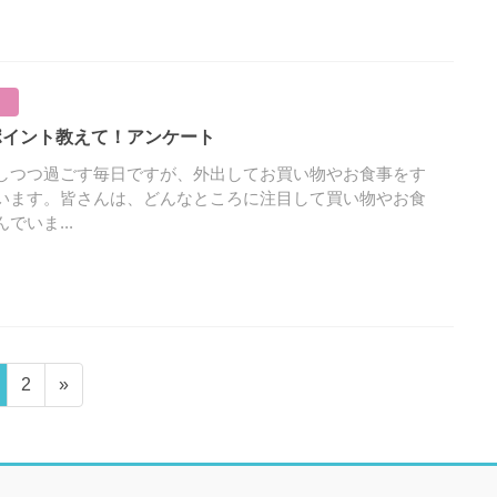
ポイント教えて！アンケート
しつつ過ごす毎日ですが、外出してお買い物やお食事をす
います。皆さんは、どんなところに注目して買い物やお食
でいま...
固
2
»
定
ペ
ー