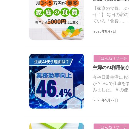
【家庭の食費、ぶ
う！】 毎日の家
ている「食費」。 今
2025年8月7日
ほんねリサーチ
主婦のAI利用
今や日常生活にも
か？ PCで仕事
みました。 AIの使..
2025年5月22日
ほんねリサーチ