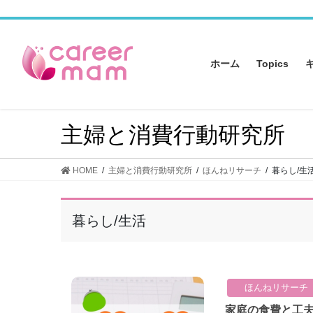
コ
ナ
ン
ビ
テ
ゲ
ン
ー
ホーム
Topics
ツ
シ
へ
ョ
ス
ン
キ
に
主婦と消費行動研究所
ッ
移
プ
動
HOME
主婦と消費行動研究所
ほんねリサーチ
暮らし/生
暮らし/生活
ほんねリサーチ
家庭の食費と工