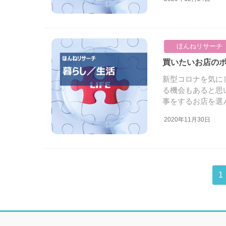
ほんねリサーチ
買いたいお店の
新型コロナを気に
る機会もあると思
事をするお店を選ん
2020年11月30日
投
固
1
稿
定
ペ
ナ
ー
ビ