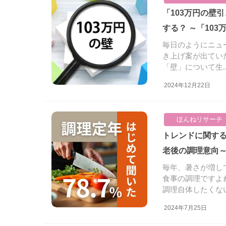
「103万円の壁引き上げ」53.3％が賛成。引き上げで働き方はどう変化
する？ ～「10
毎日のようにニュー
き上げ案が出てい
「壁」について生..
2024年12月22日
ほんねリサーチ
トレンドに関するアンケート ～「調理定年」という言葉の認知からみる
老後の調理意向
毎年、暑さが増し
食事の調理ですよ
調理自体したくない。
2024年7月25日