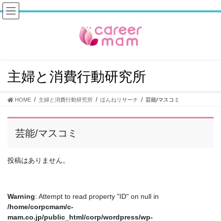
コ
ナ
ン
ビ
テ
ゲ
ン
ー
ツ
シ
へ
ョ
ス
ン
主婦と消費行動研究所
キ
に
ッ
移
プ
動
HOME
主婦と消費行動研究所
ほんねリサーチ
芸能/マスコミ
芸能/マスコミ
投稿はありません。
Warning
: Attempt to read property "ID" on null in
/home/corpcmam/c-
mam.co.jp/public_html/corp/wordpress/wp-