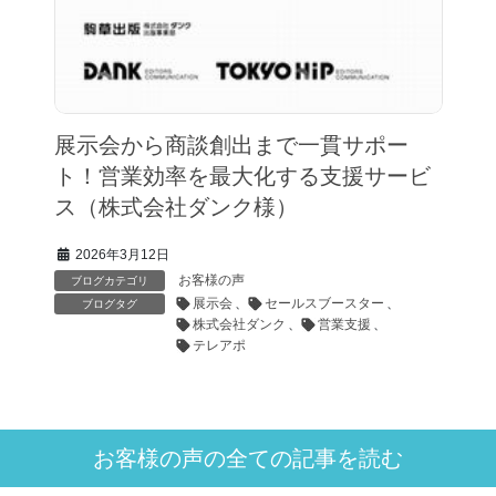
展示会から商談創出まで一貫サポー
ト！営業効率を最大化する支援サービ
ス（株式会社ダンク様）
2026年3月12日
お客様の声
ブログカテゴリ
展示会
、
セールスブースター
、
ブログタグ
株式会社ダンク
、
営業支援
、
テレアポ
お客様の声の全ての記事を読む