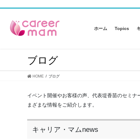
コ
ナ
ン
ビ
テ
ゲ
ン
ー
ホーム
Topics
ツ
シ
へ
ョ
ス
ン
キ
に
ブログ
ッ
移
プ
動
HOME
ブログ
イベント開催やお客様の声、代表堤香苗のセミナ
まざまな情報をご紹介します。
キャリア・マムnews