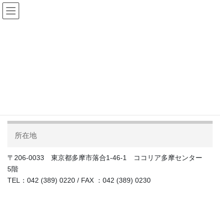
コ
ナ
ン
ビ
テ
ゲ
ン
ー
ツ
シ
へ
ョ
ス
ン
アクセスマップ
キ
に
ッ
移
プ
動
HOME
会社情報
アクセスマップ
所在地
〒206-0033 東京都多摩市落合1-46-1 ココリア多摩センター
5階
TEL：042 (389) 0220 / FAX ：042 (389) 0230