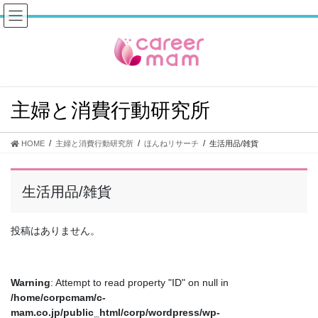
コ
ナ
ン
ビ
テ
ゲ
ン
ー
ツ
シ
へ
ョ
ス
ン
主婦と消費行動研究所
キ
に
ッ
移
プ
動
HOME
主婦と消費行動研究所
ほんねリサーチ
生活用品/雑貨
生活用品/雑貨
投稿はありません。
Warning
: Attempt to read property "ID" on null in
/home/corpcmam/c-
mam.co.jp/public_html/corp/wordpress/wp-