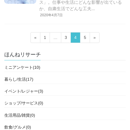
ス」。仕事や生活にどんな影響が出ている
か、自粛生活でどんな工夫...
2020年4月7日
投
固
固
固
固
«
1
…
3
4
5
»
稿
定
定
定
定
ペ
ペ
ペ
ペ
ナ
ほんねリサーチ
ー
ー
ー
ー
ビ
ジ
ジ
ジ
ジ
ミニアンケート(10)
ゲ
ー
暮らし/生活(17)
シ
イベント/レジャー(3)
ョ
ン
ショップ/サービス(0)
生活用品/雑貨(0)
飲食/グルメ(0)