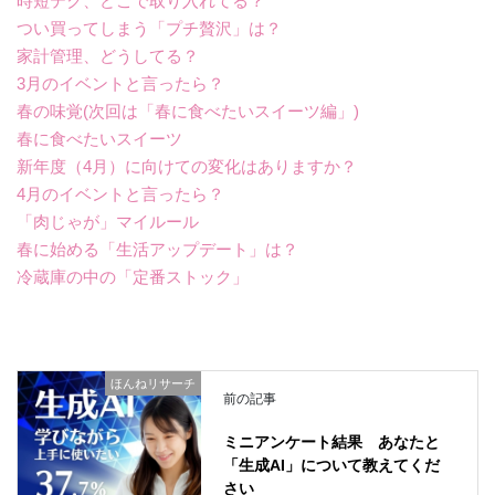
時短テク、どこで取り入れてる？
つい買ってしまう「プチ贅沢」は？
家計管理、どうしてる？
3月のイベントと言ったら？
春の味覚(次回は「春に食べたいスイーツ編」)
春に食べたいスイーツ
新年度（4月）に向けての変化はありますか？
4月のイベントと言ったら？
「肉じゃが」マイルール
春に始める「生活アップデート」は？
冷蔵庫の中の「定番ストック」
ほんねリサーチ
前の記事
ミニアンケート結果 あなたと
「生成AI」について教えてくだ
さい