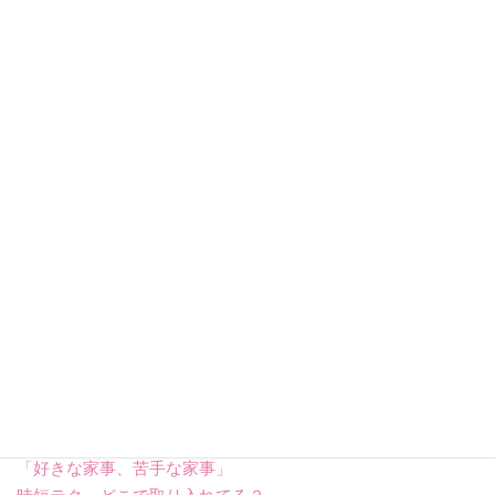
さらに 「肉を入れない」2.0% という回答も見られ、肉じゃが
を“野菜中心の煮物”として楽しむ層も家庭もありました。
総じて、肉じゃがは「豚肉派」が多数を占めつつも、「牛肉
派」も根強く、家庭ごとの味の個性が表れる料理であること
が示された結果となりました。
……………………………………………………………………
その他、
「あなたの家の肉じゃがの味付けは？」
「肉じゃがはどんなときに食べたくなる？」
の回答もあります。
上記も含めた12のテーマについてアンケートを実施。
気になるアンケート結果は以下のリンクからどうぞ。
「好きな家事、苦手な家事」