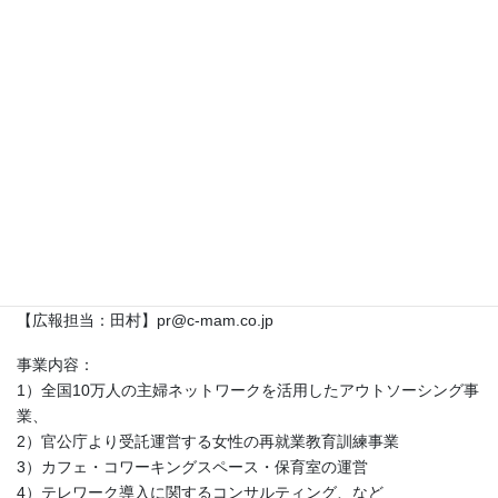
・特定非営利活動法人 キッズデザイン協議会
http://www.kidsdesign.jp
￣￣￣￣￣￣￣￣￣￣￣￣￣￣￣￣￣￣￣￣￣￣￣￣￣￣￣￣￣
￣
【本プレスリリースに関するお問い合わせ】
株式会社キャリア・マム （商標登録番号4487936）
代表取締役 堤 香苗
https://corp.c-mam.co.jp/
〒206-0033 東京都多摩市落合1-46-1ココリア多摩センター5階
TEL：042-389-0220／FAX：042-389-0230
【広報担当：田村】pr@c-mam.co.jp
事業内容：
1）全国10万人の主婦ネットワークを活用したアウトソーシング事
業、
2）官公庁より受託運営する女性の再就業教育訓練事業
3）カフェ・コワーキングスペース・保育室の運営
4）テレワーク導入に関するコンサルティング、など