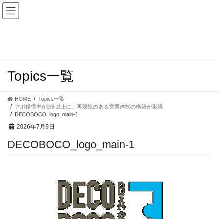
コ
ナ
ン
ビ
テ
ゲ
ン
ー
ツ
シ
へ
ョ
ス
ン
Topics一覧
キ
に
ッ
移
プ
動
HOME
Topics一覧
アポ獲得率が2倍以上に！再現性のある営業体制の構築が実現
DECOBOCO_logo_main-1
2026年7月9日
DECOBOCO_logo_main-1