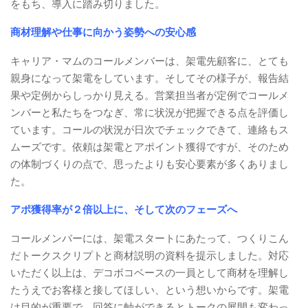
をもち、導入に踏み切りました。
商材理解や仕事に向かう姿勢への安心感
キャリア・マムのコールメンバーは、架電先顧客に、とても
親身になって架電をしています。そしてその様子が、報告結
果や定例からしっかり見える。営業担当者が定例でコールメ
ンバーと私たちをつなぎ、常に状況が把握できる点を評価し
ています。コールの状況が日次でチェックできて、連絡もス
ムーズです。依頼は架電とアポイント獲得ですが、そのため
の体制づくりの点で、思ったよりも安心要素が多くありまし
た。
アポ獲得率が２倍以上に、そして次のフェーズへ
コールメンバーには、架電スタートにあたって、つくりこん
だトークスクリプトと商材説明の資料を提示しました。対応
いただく以上は、デコボコベースの一員として商材を理解し
たうえでお客様と接してほしい、という想いからです。架電
は目的が重要で、回答に軸ができるとトークの展開も変わっ