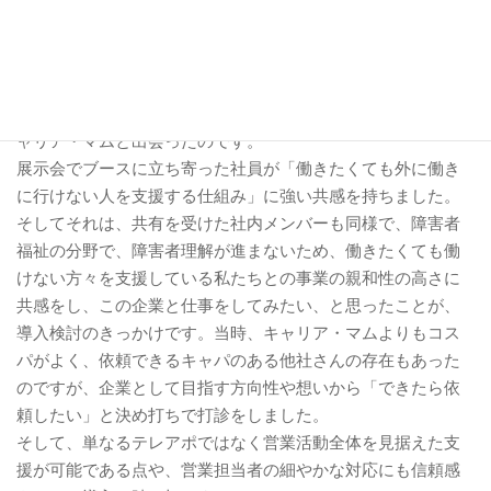
2025年、当時私たちは新規事業であるマッチングプラットフ
ォーム「デコボコエージェント」の立ち上げ期にあり、社内
リソース、そして外部の力を含めた営業手法やパートナーの
選定も含めて検討し、情報収集も進めていました。
そうした中で参加した展示会「Startup JAPAN 2025」で、キ
ャリア・マムと出会ったのです。
展示会でブースに立ち寄った社員が「働きたくても外に働き
に行けない人を支援する仕組み」に強い共感を持ちました。
そしてそれは、共有を受けた社内メンバーも同様で、障害者
福祉の分野で、障害者理解が進まないため、働きたくても働
けない方々を支援している私たちとの事業の親和性の高さに
共感をし、この企業と仕事をしてみたい、と思ったことが、
導入検討のきっかけです。当時、キャリア・マムよりもコス
パがよく、依頼できるキャパのある他社さんの存在もあった
のですが、企業として目指す方向性や想いから「できたら依
頼したい」と決め打ちで打診をしました。
そして、単なるテレアポではなく営業活動全体を見据えた支
援が可能である点や、営業担当者の細やかな対応にも信頼感