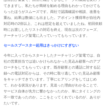
てきますし、私たちが商材を勧める理由もわかってかけても
らったほうがスムーズです。両社で認識確認や相談、改善を
重ね、結果は数値にも出ました。アポイント獲得率が自社内
対応時の2倍以上、これは想定を超えていましたね。初回依頼
時にお渡ししたリストの対応を終え、現在は次のフェーズ、
ナーチャリング架電に入っていってもらっています。
セールスブースター起用はきっかけにすぎない
今年に入ってからスタートしたナーチャリング架電では、自
社の営業担当では追いかけられなかった見込み顧客へのアプ
ローチをしてもらっています。既存顧客との通話に対する記
録への電話対応からは、その時に取り逃していた見込み顧客
をキャッチできています。丁寧にヒアリングをしてはじめ
て、わかる状況があります。見送った理由がわかることで、
サービス自体が先方に響かなかったのか、単にタイミングの
不一致であったのか。ここをとってくれているのが、ありが
たいです。