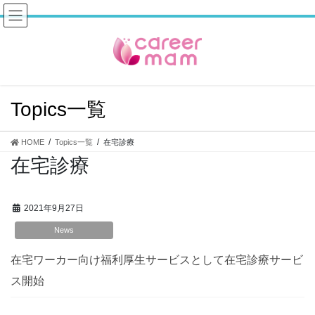
コ
ナ
ン
ビ
テ
ゲ
ン
ー
ツ
シ
へ
ョ
ス
ン
Topics一覧
キ
に
ッ
移
プ
動
HOME
Topics一覧
在宅診療
在宅診療
2021年9月27日
News
在宅ワーカー向け福利厚生サービスとして在宅診療サービ
ス開始