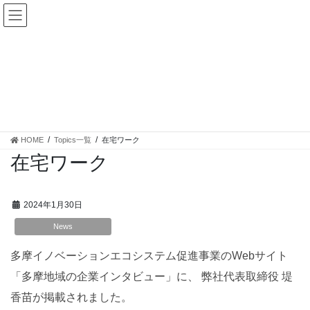
コ
ナ
ン
ビ
テ
ゲ
ン
ー
ツ
シ
へ
ョ
ス
ン
Topics一覧
キ
に
ッ
移
プ
動
HOME
Topics一覧
在宅ワーク
在宅ワーク
2024年1月30日
News
多摩イノベーションエコシステム促進事業のWebサイト
「多摩地域の企業インタビュー」に、 弊社代表取締役 堤
香苗が掲載されました。