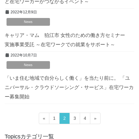
と在宅ワーカーがつながるイベント～
2022年12月9日
News
キャリア・マム 狛江市 女性のための働き方セミナー
実施事業受託 ～在宅ワークでの就業をサポート～
2022年10月7日
News
「いま住む地域で自分らしく働く」を当たり前に。 「ユ
ニバーサル・クラウドソーシング・サービス」在宅ワーカ
ー募集開始
投
固
固
固
固
«
1
2
3
4
»
稿
定
定
定
定
ペ
ペ
ペ
ペ
ナ
Topicsカテゴリ一覧