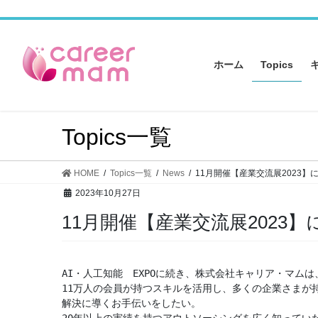
コ
ナ
ン
ビ
テ
ゲ
ン
ー
ホーム
Topics
ツ
シ
へ
ョ
ス
ン
キ
に
Topics一覧
ッ
移
プ
動
HOME
Topics一覧
News
11月開催【産業交流展2023】
2023年10月27日
11月開催【産業交流展2023
AI・人工知能　EXPOに続き、株式会社キャリア・マムは、
11万人の会員が持つスキルを活用し、多くの企業さまが
解決に導くお手伝いをしたい。

20年以上の実績を持つアウトソーシングを広く知ってい