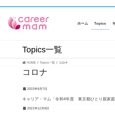
コ
ナ
ン
ビ
テ
ゲ
ン
ー
ホーム
Topics
ツ
シ
へ
ョ
ス
ン
キ
に
Topics一覧
ッ
移
プ
動
HOME
Topics一覧
コロナ
コロナ
2022年9月7日
キャリア・マム「令和4年度 東京都ひとり親家
2021年12月9日