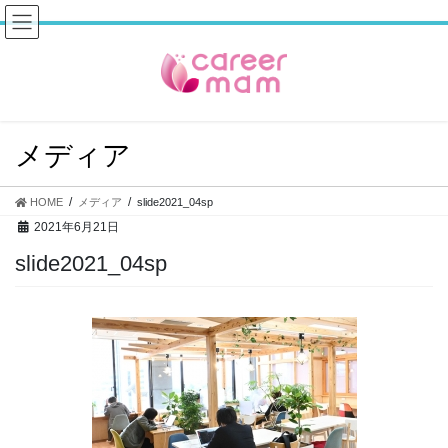
コ
ナ
ン
ビ
テ
ゲ
ン
ー
ツ
シ
へ
ョ
ス
ン
メディア
キ
に
ッ
移
プ
動
HOME
メディア
slide2021_04sp
2021年6月21日
slide2021_04sp