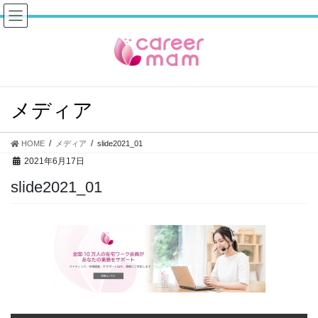
コ
ナ
ン
ビ
テ
ゲ
ン
ー
ツ
シ
へ
ョ
ス
ン
メディア
キ
に
ッ
移
プ
動
HOME
メディア
slide2021_01
2021年6月17日
slide2021_01