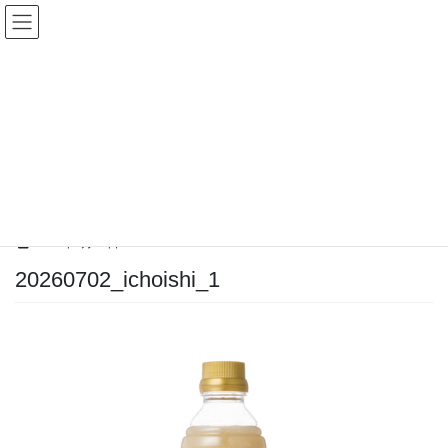
コ
ナ
ン
ビ
テ
ゲ
ン
ー
ツ
シ
へ
ョ
ス
ン
Topics一覧
キ
に
ッ
移
プ
動
HOME
Topics一覧
レモンのさっぱり感だけじゃない 塩こうじのやさしさ
20260702_ichoishi_1
2026年6月23日
20260702_ichoishi_1