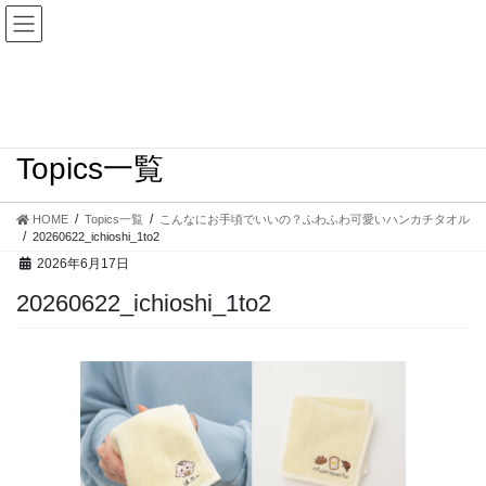
コ
ナ
ン
ビ
テ
ゲ
ン
ー
ツ
シ
へ
ョ
ス
ン
Topics一覧
キ
に
ッ
移
プ
動
HOME
Topics一覧
こんなにお手頃でいいの？ふわふわ可愛いハンカチタオル
20260622_ichioshi_1to2
2026年6月17日
20260622_ichioshi_1to2