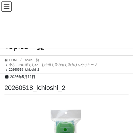
コ
ナ
ン
ビ
テ
ゲ
ン
ー
ツ
シ
へ
ョ
ス
ン
Topics一覧
キ
に
ッ
移
プ
動
HOME
Topics一覧
小さいのに頼もしい！お弁当も飲み物も強力ひんやりキープ
20260518_ichioshi_2
2026年5月11日
20260518_ichioshi_2