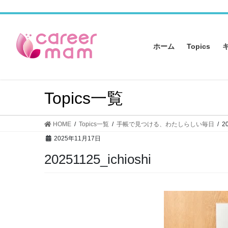
コ
ナ
ン
ビ
テ
ゲ
ン
ー
ホーム
Topics
ツ
シ
へ
ョ
ス
ン
キ
に
Topics一覧
ッ
移
プ
動
HOME
Topics一覧
手帳で見つける、わたしらしい毎日
2
2025年11月17日
20251125_ichioshi