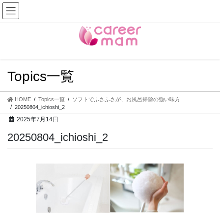
コ
ナ
ン
ビ
テ
ゲ
ン
ー
ツ
シ
へ
ョ
ス
ン
Topics一覧
キ
に
ッ
移
プ
動
HOME
Topics一覧
ソフトでふさふさが、お風呂掃除の強い味方
20250804_ichioshi_2
2025年7月14日
20250804_ichioshi_2