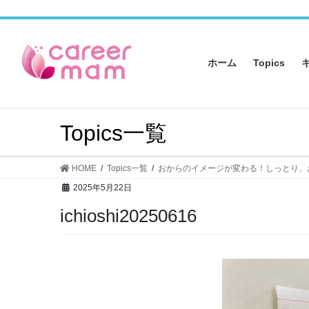
コ
ナ
ン
ビ
テ
ゲ
ン
ー
ホーム
Topics
ツ
シ
へ
ョ
ス
ン
キ
に
Topics一覧
ッ
移
プ
動
HOME
Topics一覧
おからのイメージが変わる！しっとり、
2025年5月22日
ichioshi20250616