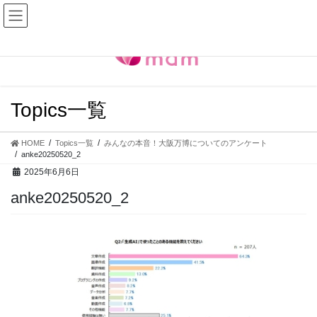
コ
ナ
ン
ビ
テ
ゲ
ン
ー
ツ
シ
へ
ョ
ス
ン
Topics一覧
キ
に
ッ
移
プ
動
HOME
Topics一覧
みんなの本音！大阪万博についてのアンケート
anke20250520_2
2025年6月6日
anke20250520_2