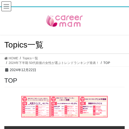
コ
ナ
ン
ビ
テ
ゲ
ン
ー
ツ
シ
へ
ョ
ス
ン
Topics一覧
キ
に
ッ
移
プ
動
HOME
Topics一覧
2024年下半期 50代前後の女性が選ぶトレンドランキング発表！
TOP
2024年12月22日
TOP