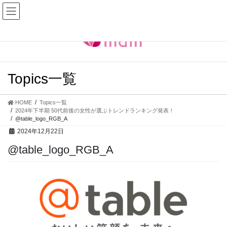
コ
ナ
ン
ビ
テ
ゲ
ン
ー
ツ
シ
へ
ョ
ス
ン
Topics一覧
キ
に
ッ
移
プ
動
HOME
Topics一覧
2024年下半期 50代前後の女性が選ぶトレンドランキング発表！
@table_logo_RGB_A
2024年12月22日
@table_logo_RGB_A