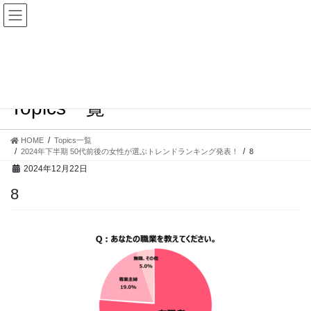
コ
ナ
ン
ビ
テ
ゲ
ン
ー
ツ
シ
へ
ョ
ス
ン
Topics一覧
キ
に
ッ
移
プ
動
HOME
Topics一覧
2024年下半期 50代前後の女性が選ぶトレンドランキング発表！
8
2024年12月22日
8