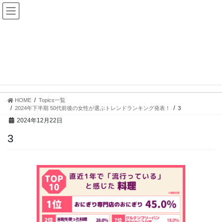
コ
ナ
ン
ビ
テ
ゲ
ン
ー
ツ
シ
へ
ョ
ス
ン
Topics一覧
キ
に
ッ
移
プ
動
HOME
Topics一覧
2024年下半期 50代前後の女性が選ぶトレンドランキング発表！
3
2024年12月22日
3