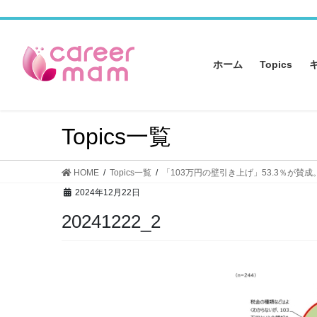
コ
ナ
ン
ビ
テ
ゲ
ン
ー
ホーム
Topics
ツ
シ
へ
ョ
ス
ン
キ
に
Topics一覧
ッ
移
プ
動
HOME
Topics一覧
「103万円の壁引き上げ」53.3％が賛
2024年12月22日
20241222_2