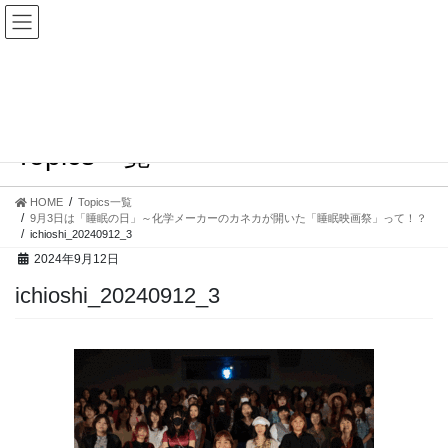
コ
ナ
ン
ビ
テ
ゲ
ン
ー
ツ
シ
へ
ョ
ス
ン
Topics一覧
キ
に
ッ
移
プ
動
HOME
Topics一覧
9月3日は「睡眠の日」～化学メーカーのカネカが開いた「睡眠映画祭」って！？
ichioshi_20240912_3
2024年9月12日
ichioshi_20240912_3