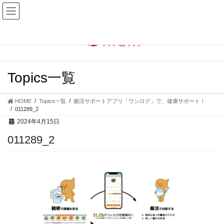
コ
ナ
ン
ビ
テ
ゲ
ン
ー
ツ
シ
へ
ョ
ス
ン
Topics一覧
キ
に
ッ
移
プ
動
HOME
Topics一覧
腸活サポートアプリ「ウンログ」で、健康サポート！
011289_2
2024年4月15日
011289_2