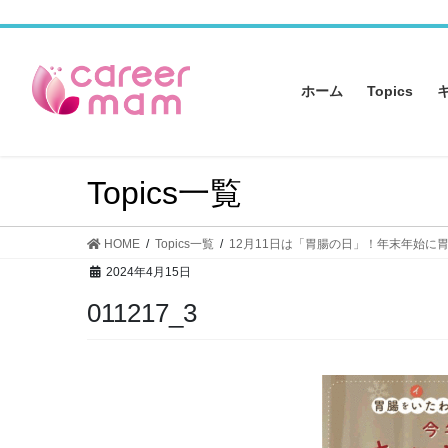
コ
ナ
ン
ビ
テ
ゲ
ン
ー
ホーム
Topics
ツ
シ
へ
ョ
ス
ン
キ
に
Topics一覧
ッ
移
プ
動
HOME
Topics一覧
12月11日は「胃腸の日」！年末年始に
2024年4月15日
011217_3