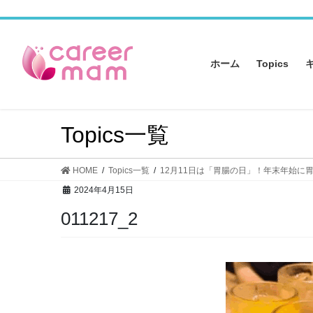
コ
ナ
ン
ビ
テ
ゲ
ン
ー
ホーム
Topics
ツ
シ
へ
ョ
ス
ン
キ
に
Topics一覧
ッ
移
プ
動
HOME
Topics一覧
12月11日は「胃腸の日」！年末年始に
2024年4月15日
011217_2