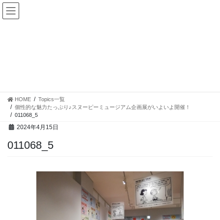
コ
ナ
ン
ビ
テ
ゲ
ン
ー
ツ
シ
へ
ョ
ス
ン
Topics一覧
キ
に
ッ
移
プ
動
HOME
Topics一覧
個性的な魅力たっぷり♪スヌーピーミュージアム企画展がいよいよ開催！
011068_5
2024年4月15日
011068_5