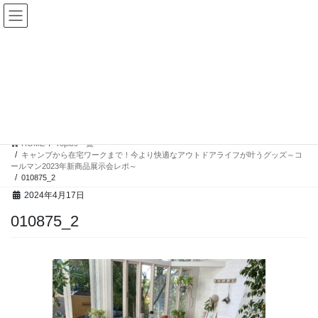
コ
ナ
ン
ビ
テ
ゲ
ン
ー
ツ
シ
へ
ョ
ス
ン
Topics一覧
キ
に
ッ
移
プ
動
HOME
Topics一覧
キャンプから在宅ワークまで！今より快適なアウトドアライフが叶うグッズ～コ
ールマン2023年新商品展示会レポ～
010875_2
2024年4月17日
010875_2