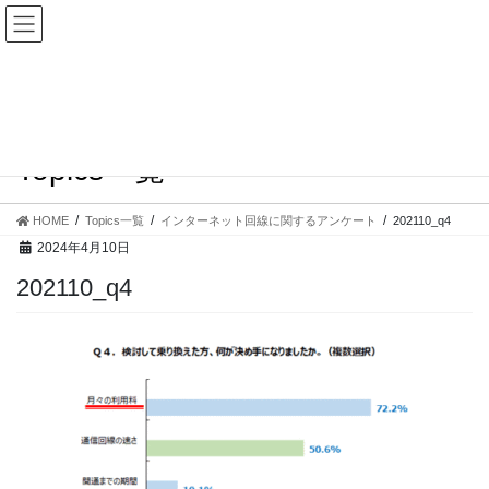
コ
ナ
ン
ビ
テ
ゲ
ン
ー
ツ
シ
へ
ョ
ス
ン
Topics一覧
キ
に
ッ
移
プ
動
HOME
Topics一覧
インターネット回線に関するアンケート
202110_q4
2024年4月10日
202110_q4