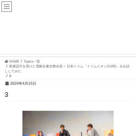
コ
ナ
ン
ビ
テ
ゲ
ン
ー
ツ
シ
へ
ョ
ス
ン
Topics一覧
キ
に
ッ
移
プ
動
HOME
Topics一覧
医療認可を受けた電解水素水整水器！ 日本トリム「トリムイオンCURE」をお試
ししてみた
3
2024年4月15日
3