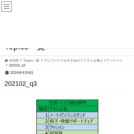
コ
ナ
ン
ビ
テ
ゲ
ン
ー
ツ
シ
へ
ョ
ス
ン
Topics一覧
キ
に
ッ
移
プ
動
HOME
Topics一覧
テレワークでおすすめのアイテムを教えてアンケート
202102_q3
2024年4月9日
202102_q3