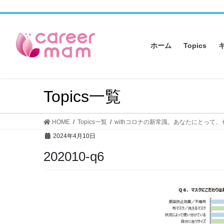
コ
ナ
ン
ビ
テ
ゲ
ン
ー
ホーム
Topics
ツ
シ
へ
ョ
ス
ン
キ
に
Topics一覧
ッ
移
プ
動
HOME
Topics一覧
withコロナの新常識。あなたにとって
2024年4月10日
202010-q6