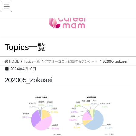
コ
ナ
ン
ビ
テ
ゲ
ン
ー
ツ
シ
へ
ョ
ス
ン
Topics一覧
キ
に
ッ
移
プ
動
HOME
Topics一覧
アフターコロナに関するアンケート
202005_zokusei
2024年4月10日
202005_zokusei