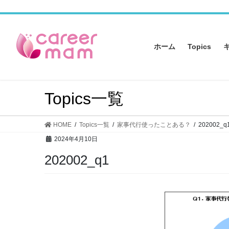
コ
ナ
ン
ビ
テ
ゲ
ン
ー
ホーム
Topics
ツ
シ
へ
ョ
ス
ン
キ
に
Topics一覧
ッ
移
プ
動
HOME
Topics一覧
家事代行使ったことある？
202002_q
2024年4月10日
202002_q1