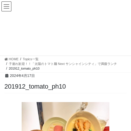
コ
ナ
ン
ビ
テ
ゲ
ン
ー
ツ
シ
へ
ョ
ス
ン
Topics一覧
キ
に
ッ
移
プ
動
HOME
Topics一覧
子連れ歓迎！！「太陽のトマト麺 Next サンシャインシティ」で満腹ランチ
201912_tomato_ph10
2024年4月17日
201912_tomato_ph10