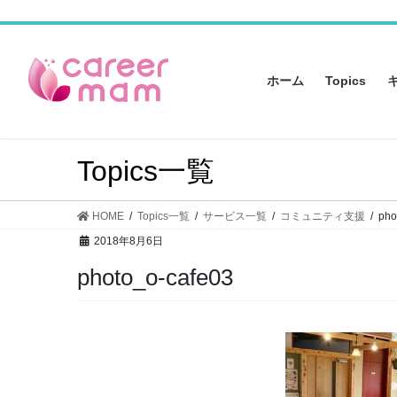
コ
ナ
ン
ビ
テ
ゲ
ン
ー
ホーム
Topics
ツ
シ
へ
ョ
ス
ン
キ
に
Topics一覧
ッ
移
プ
動
HOME
Topics一覧
サービス一覧
コミュニティ支援
pho
2018年8月6日
photo_o-cafe03