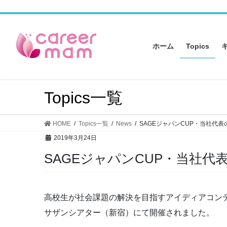
コ
ナ
ン
ビ
テ
ゲ
ン
ー
ホーム
Topics
ツ
シ
へ
ョ
ス
ン
キ
に
Topics一覧
ッ
移
プ
動
HOME
Topics一覧
News
SAGEジャパンCUP・当社代
2019年3月24日
SAGEジャパンCUP・当社
高校生が社会課題の解決を目指すアイディアコンテス
サザンシアター（新宿）にて開催されました。