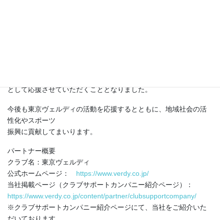
クラブサポートカンパニーとなりました。
東京ヴェルディは、Jリーグで活躍する歴史あるクラブであり、地
域に根ざした
活動やスポーツを通じた社会貢献に積極的に取り組んでいます。
当社は、その理念や地域とのつながりを大切にする姿勢に共感
し、このたびクラブサポートカンパニー
として応援させていただくこととなりました。
今後も東京ヴェルディの活動を応援するとともに、地域社会の活
性化やスポーツ
振興に貢献してまいります。
パートナー概要
クラブ名：東京ヴェルディ
公式ホームページ：
https://www.verdy.co.jp/
当社掲載ページ（クラブサポートカンパニー紹介ページ）：
https://www.verdy.co.jp/content/partner/clubsupportcompany/
※クラブサポートカンパニー紹介ページにて、当社をご紹介いた
だいております。