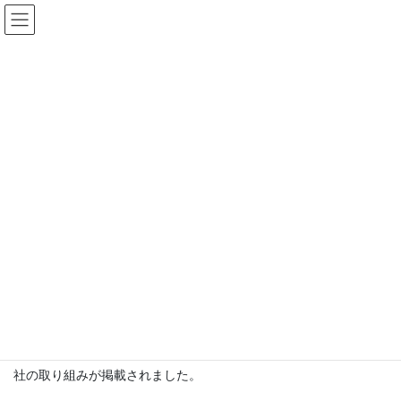
コ
ナ
ン
ビ
テ
ゲ
ン
ー
ツ
シ
へ
ョ
ス
ン
Topics一覧
キ
に
ッ
移
プ
動
HOME
Topics一覧
News
タウンニュース多摩版第一面に掲載されました
2026年2月27日
News
タウンニュース多摩版第一面に掲載され
ました
このたび、地域情報誌「タウンニュース」多摩版の第一面に、当
社の取り組みが掲載されました。