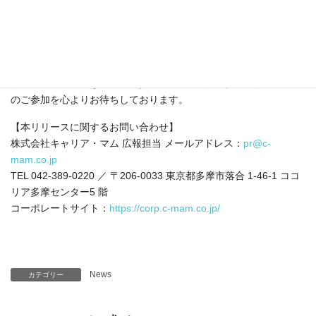
【こんな方におすすめ】
・VLM 構築や開発に関わる AI エンジニア・研究者
・学習データの品質管理やキャプション生成に課題を抱える方
・AI モデルの商用利用を見据えたリスク対策に関心のある方
本セミナーを通じて、VLM 開発の実務に即した知見を提供し、よ
り安全かつ高精度な AI 開発を支援してまいります。多くの皆さま
のご参加を心よりお待ちしております。
【本リリースに関するお問い合わせ】
株式会社キャリア・マム 広報担当 メールアドレス：
pr@c-
mam.co.jp
TEL 042-389-0220 ／ 〒206-0033 東京都多摩市落合 1-46-1 ココ
リア多摩センター5 階
コーポレートサイト：
https://corp.c-mam.co.jp/
News
カテゴリー