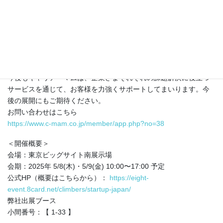
当日のブースの様子を収めた写真も併せてご覧ください。バック
ヤードでサポートにあたったスタッフも含め、法人事業部メンバ
ー全員で熱心に、私たちができることをお伝えした2日間でした。
今後もキャリア・マムは、企業さまそれぞれの課題解決に役立つ
サービスを通じて、お客様を力強くサポートしてまいります。今
後の展開にもご期待ください。
お問い合わせはこちら
https://www.c-mam.co.jp/member/app.php?no=38
＜開催概要＞
会場：東京ビッグサイト南展示場
会期：2025年 5/8(木)・5/9(金) 10:00〜17:00 予定
公式HP（概要はこちらから）：
https://eight-
event.8card.net/climbers/startup-japan/
弊社出展ブース
小間番号：【 1-33 】