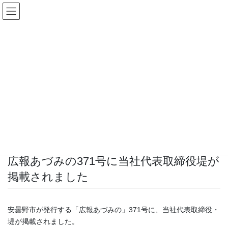
コ
ナ
ン
ビ
テ
ゲ
ン
ー
ツ
シ
へ
ョ
ス
ン
Topics一覧
キ
に
ッ
移
プ
動
HOME
Topics一覧
News
広報あづみの371号に当社代表取締役堤が掲載されました
2024年8月22日
News
広報あづみの371号に当社代表取締役堤が
掲載されました
安曇野市が発行する「広報あづみの」371号に、当社代表取締役・
堤が掲載されました。