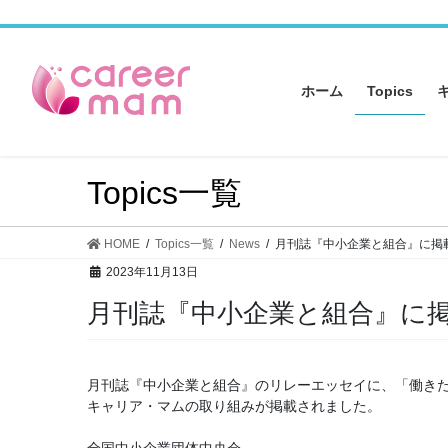
コ
ナ
ン
ビ
テ
ゲ
ン
ー
ホーム
Topics
ツ
シ
へ
ョ
ス
ン
キ
に
Topics一覧
ッ
移
プ
動
HOME
Topics一覧
News
月刊誌『中小企業と組合』に掲
2023年11月13日
月刊誌『中小企業と組合』に
月刊誌『中小企業と組合』のリレーエッセイに、「働きた
キャリア・マムの取り組みが掲載されました。
