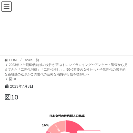
コ
ナ
ン
ビ
テ
ゲ
ン
ー
ツ
シ
へ
ョ
ス
ン
Topics一覧
キ
に
ッ
移
プ
動
HOME
Topics一覧
2023年上半期50代前後の女性が選ぶトレンドランキング〜アンケート調査から見
えてきた「二世代消費」「二世代推し」。50代前後の女性たちと子供世代の感覚的
な距離感の近さがこの世代の活発な消費や行動を後押し〜
図10
2023年7月3日
図10